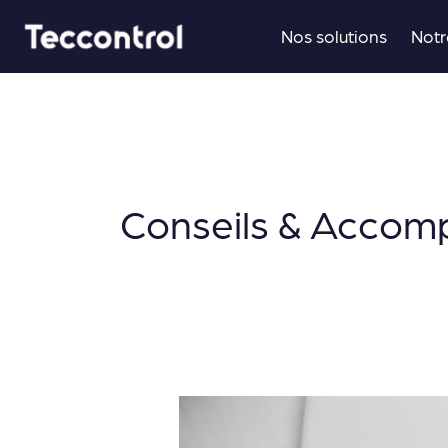
Aller
Nos solutions
Notr
au
contenu
Conseils & Acco
Eau
chaude