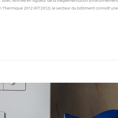
. Avec l’entrée en vigueur de la Réglementation Environnemen
Thermique 2012 (RT2012), le secteur du bâtiment connaît une 