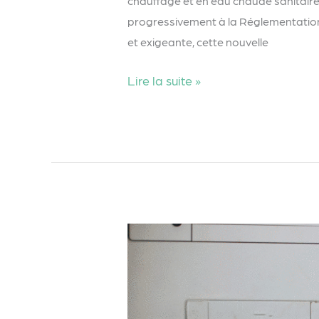
chauffage et en eau chaude sanitaire
progressivement à la Réglementation 
et exigeante, cette nouvelle
Lire la suite »
Comment
fonctionne
un
chauffe-