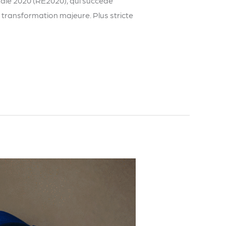
tale 2020 (RE2020), qui succède
transformation majeure. Plus stricte