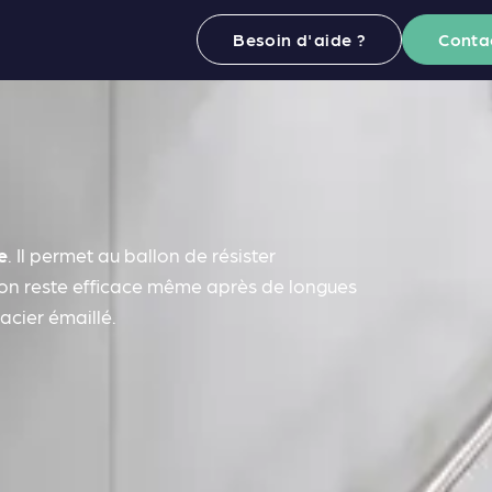
Besoin d'aide ?
Conta
e
. Il permet au ballon de résister
lon reste efficace même après de longues
acier émaillé.