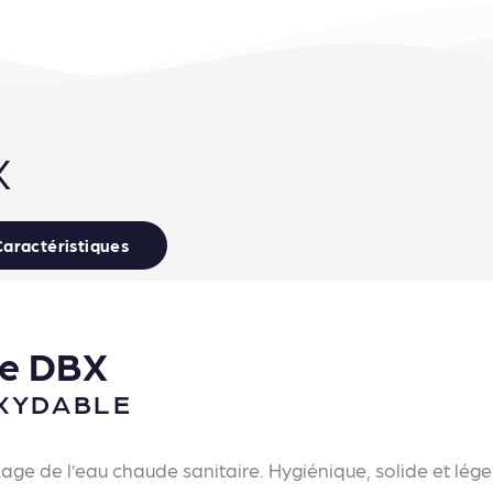
X
Caractéristiques
de DBX
OXYDABLE
kage de l’eau chaude sanitaire. Hygiénique, solide et lége