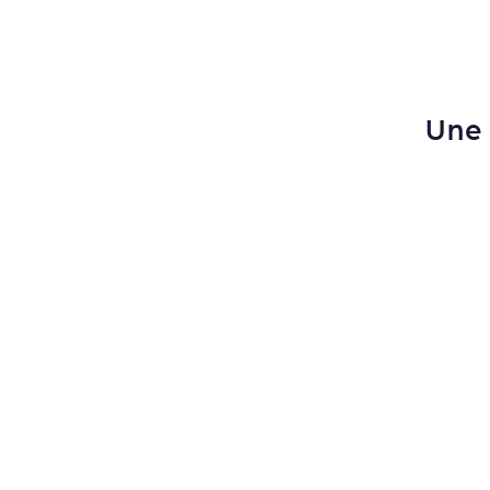
Une 
Salons de coiffure
Établissements sportifs et bien-être