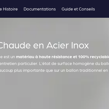
e Histoire
Documentations
Guide et Conseils
Chaude en Acier Inox
le est un
matériau à haute résistance et 100% recyclabl
ntretien particulier. L’état de surface homogène du bal
aucoup plus importante que sur un ballon traditionnel en 