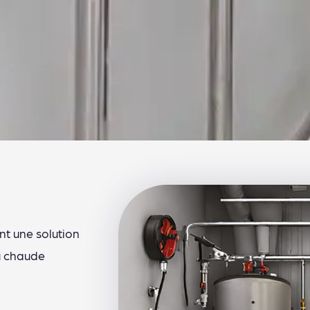
nt une solution
u chaude