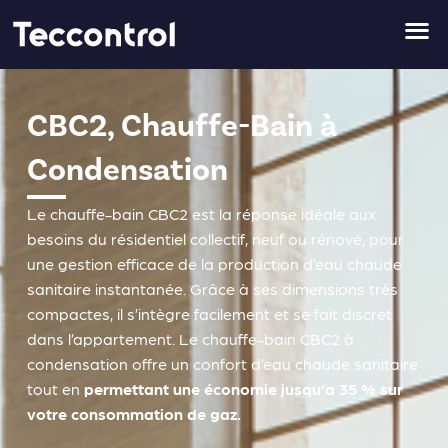
Aller
au
contenu
CBC2, Chauffe-Bain à
Condensation
Le chauffe-bain CBC2 est la réponse idéale aux
besoins du résidentiel collectif, neuf ou rénové, pour
une gestion efficace de la production d’eau chaude
sanitaire instantanée. Grâce à ses dimensions très
compactes, il s’intègre facilement et se fait discret
dans l’appartement. Le chauffe-bain CBC2 à
condensation offre un confort d’eau chaude sanitaire
tout en
permettant une économie jusqu’a 35 % sur
votre consommation de gaz.