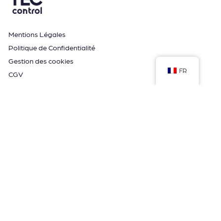
Mentions Légales
Politique de Confidentialité
Gestion des cookies
FR
CGV
Espace formation
Guide et Conseils
Application MyTwido
Copyright © 2026 Teccontrol
Powered by Teccontrol