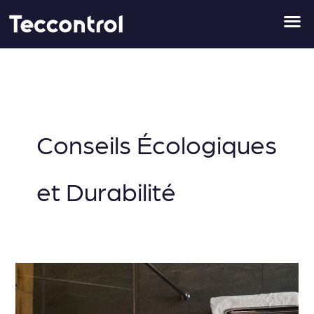
Aller
au
contenu
Conseils Écologiques
et Durabilité
Comment
faire
des