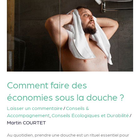
économies
sous
la
douche
?
Comment faire des
économies sous la douche ?
Laisser un commentaire
Conseils &
/
Accompagnement
Conseils Écologiques et Durabilité
,
/
Martin COURTET
Au quotidien, prendre une douche est un rituel essentiel pour