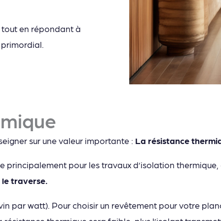
 tout en répondant à
 primordial.
rmique
eigner sur une valeur importante :
La résistance thermi
ée principalement pour les travaux d’isolation thermique,
 le traverse.
in par watt). Pour choisir un revêtement pour votre planc
a résistance thermique sera faible, plus l’isolant transme