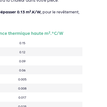
dépasser 0.13 m².K/W,
pour le revêtement,
ance thermique haute m².°C/W
0.15
0.12
0.09
0.06
0.005
0.008
0.017
0.025