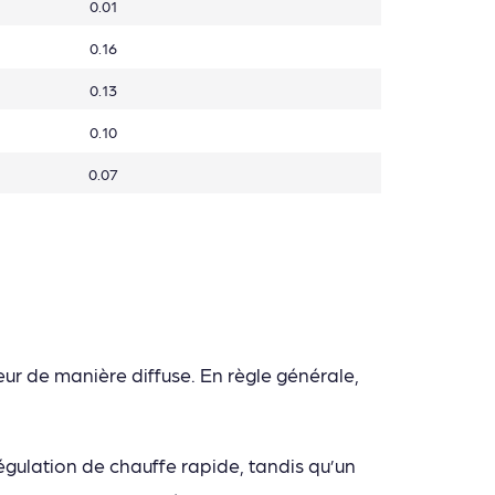
0.01
0.16
0.13
0.10
0.07
eur de manière diffuse. En règle générale,
égulation de chauffe rapide, tandis qu’un