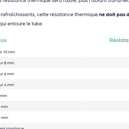
 rafraîchissants, cette résistance thermique
ne doit pas 
ui entoure le tube.
aux
Résist
ur 10 mm
eur 8 mm
eur 6 mm
eur 4 mm
5 mm
0 mm
0 mm
ment plastique