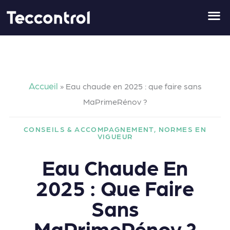
Aller
au
contenu
Accueil
»
Eau chaude en 2025 : que faire sans
MaPrimeRénov ?
CONSEILS & ACCOMPAGNEMENT
,
NORMES EN
VIGUEUR
Eau Chaude En
2025 : Que Faire
Sans
MaPrimeRénov ?