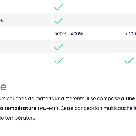
es
300% - 400%
< 10
he
urs couches de matériaux différents. Il se compose
d’une
 la température (PE-RT)
. Cette conception multicouche l
 de température.