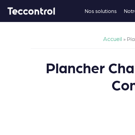
Aller
Nos solutions
Notr
au
contenu
Accueil
»
Pla
Plancher Cha
Com