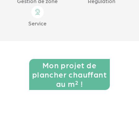
Gestion de zone
Régulation
Service
Mon projet de
plancher chauffant
au m² !
Un dossier plancher complet comprenant : un plan
de
calepinage, une étude hydraulique, les agrafes
nécessaires, une bande de pourtour, du tube PER
et un collecteur adapté.