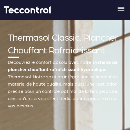
Aller
au
contenu
Thermasol Classic, Plancher
Chauffant Rafraîchissant
Découvrez le confort absolu avec notre
système de
plancher chauffant rafraîchissant hydraulique
Thermasol. Notre solution intègre non seulement du
matériel de haute qualité, mais aussi une régulation
précise pour un contrôle optimal de la température,
ainsi qu’un service client dédié pour répondre à tous
vos besoins.