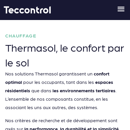
Skip
to
content
CHAUFFAGE
Thermasol, le confort par
le sol
Nos solutions Thermasol garantissent un
confort
optimal
pour les occupants, tant dans les
espaces
résidentiels
que dans
les environnements tertiaires
.
L’ensemble de nos composants constitue, en les
associant les uns aux autres, des systèmes.
Nos critères de recherche et de développement sont
axés sur
la performance, la durabilité et la simplicité