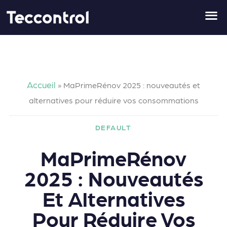
Skip
to
content
Accueil
»
MaPrimeRénov 2025 : nouveautés et
alternatives pour réduire vos consommations
DEFAULT
MaPrimeRénov
2025 : Nouveautés
Et Alternatives
Pour Réduire Vos